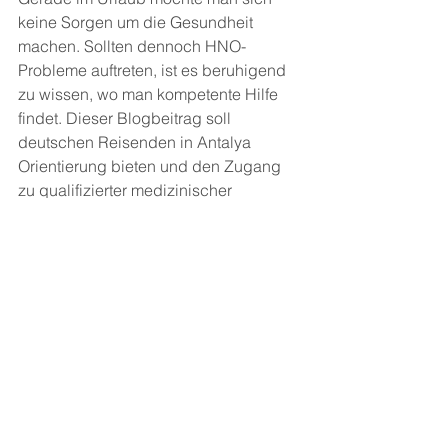
keine Sorgen um die Gesundheit 
machen. Sollten dennoch HNO-
Probleme auftreten, ist es beruhigend 
zu wissen, wo man kompetente Hilfe 
findet. Dieser Blogbeitrag soll 
deutschen Reisenden in Antalya 
Orientierung bieten und den Zugang 
zu qualifizierter medizinischer 
Versorgung erleichtern. Der direkte 
Kontakt über WhatsApp ermöglicht 
eine schnelle und unkomplizierte 
Beratung.
Belek Arzt
Kadriye Arzt
Belek Doctor
Kadriye Doctor
Kinderheilkunde
Facharzt
HNO Arzt
HNO Heilkunde
HNO-Ärzte
Behandlungsdienste
Belek Arzt