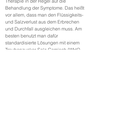
Therapie in der Regel auf die 
Behandlung der Symptome. Das heißt 
vor allem, dass man den Flüssigkeits- 
und Salzverlust aus dem Erbrechen 
und Durchfall ausgleichen muss. Am 
besten benutzt man dafür 
standardisierte Lösungen mit einem 
Traubenzucker-Salz-Gemisch (WHO-
Rehydratationslösung). Wenn das 
nicht hilft, muss man bei Kindern, die 
besonders von einer Austrocknung 
bedroht sind, auch mal eine Infusion 
geben. Wenn man von Anfang an 
vorsichtig Kohlenhydrate in den 
Körper bringt, kann das die 
Darmschleimhaut wieder aufbauen. 
Früher wurde empfohlen, erstmal eine 
Nahrungspause zu machen, aber das 
verlängert nur die Durchfallzeit. Das 