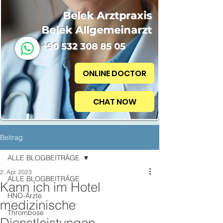
Belek Arztpraxis
Belek Allgemeinarzt
+90 532 308 85 05
ONLINE DOCTOR
CHAT NOW
Beitrag
ALLE BLOGBEITRÄGE
2. Apr. 2023
ALLE BLOGBEITRÄGE
Kann ich im Hotel
HNO-Ärzte
medizinische
Thrombose