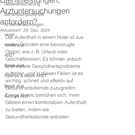
Dienstleistungen,
Reiseversicherung
Arztuntersuchungen
Behandlungsdienste
anfordern?
Arztuntersuchungen
Aktualisiert:
29. Dez. 2024
Hotel
Der Aufenthalt in einem Hotel ist aus 
vielen Gründen eine bevorzugte 
Kinderarzt
Option, wie z. B. Urlaub oder 
ARZT
Geschäftsreisen. Es können jedoch 
Belek Arzt
unerwartete Gesundheitsprobleme 
auftreten, und in diesen Fällen ist es 
Kadriye & Belek ARZT
wichtig, schnell und effektiv auf 
Belek Arzt
Gesundheitsdienste zuzugreifen. 
Einige Hotels bemühen sich, ihren 
Kadriye Arzt
Gästen einen komfortablen Aufenthalt 
zu bieten, indem sie 
Gesundheitsdienste anbieten.