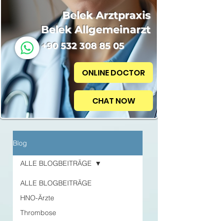
Belek Arztpraxis
Belek Allgemeinarzt
+90 532 308 85 05
ONLINE DOCTOR
CHAT NOW
Blog
ALLE BLOGBEITRÄGE
ALLE BLOGBEITRÄGE
HNO-Ärzte
Thrombose